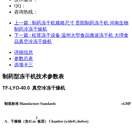
QQ：
咨询热线：
上一篇
: 制药冻干机规格尺寸 贵阳制药冻干机 河南生物
制药冷冻干燥机
下一篇
: 松茸冻干设备 温州大型食品微波冻干机 大理食
品真空冷冻干燥机
详细信息
参数总表
选项卡三
制药型
冻干机技术参数表
TF-LYO
-
40.0
真空冷冻干燥机
制造标准
Manufacture Standards
cGMP
2
A
、干燥箱（含
41.
m
板层）
Chamber (with
41.
shelves
)