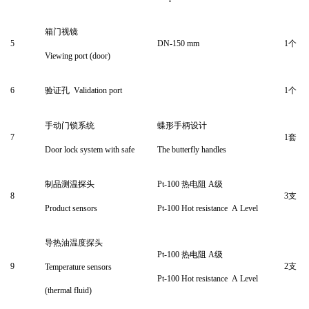
箱门视镜
5
DN-
150
mm
1
个
Viewing port (door)
6
验证孔
Validation port
1
个
手动门锁系统
蝶形手柄
设计
7
1
套
Door lock system with safe
The butterfly handles
制品测温探头
Pt-100
热电阻
A
级
8
3
支
Product sensors
Pt-100
Hot resistance
A
Level
导热油温度探头
Pt-100
热电阻
A
级
9
2
支
T
emperature sensors
Pt-100
Hot resistance
A
Level
(thermal fluid)