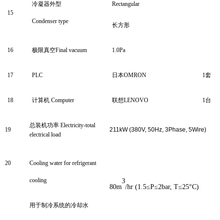
冷凝器外型
Rectangular
15
Condenser type
长方形
1
6
极限真空
Final vacuum
1.0
Pa
17
PLC
日本
OMRON
1
套
18
计算机
Computer
联想
LENOVO
1
台
总装机功率
Electricity-total
1
9
211
kW (380V, 50Hz, 3Phase, 5Wire)
electrical load
2
0
Cooling water for refrigerant
cooling
3
80
m
/hr (1.5≤P≤2bar, T≤25°C)
用于制冷系统的冷却水