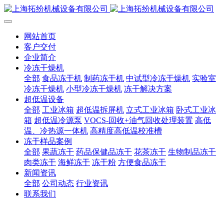
网站首页
客户交付
企业简介
冷冻干燥机
全部
食品冻干机
制药冻干机
中试型冷冻干燥机
实验室
冷冻干燥机
小型冷冻干燥机
冻干解决方案
超低温设备
全部
工业冰箱
超低温拆屏机
立式工业冰箱
卧式工业冰
箱
超低温冷源泵
VOCS-回收+油气回收处理装置
高低
温、冷热源一体机
高精度高低温校准槽
冻干样品案例
全部
果蔬冻干
药品保健品冻干
花茶冻干
生物制品冻干
肉类冻干
海鲜冻干
冻干粉
方便食品冻干
新闻资讯
全部
公司动态
行业资讯
联系我们