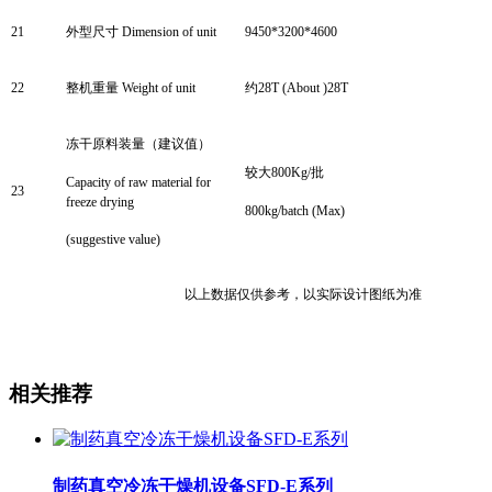
2
1
外型尺寸
Dimension of unit
9450*3200*4600
22
整机重量
Weight of unit
约
28T
(About )
28
T
冻干原料装量（建议值）
较大
800
Kg/
批
Capacity of raw material for
23
freeze drying
800
kg/batch
(Max)
(suggestive value)
以上数据仅供参考，以实际设计图纸为准
相关推荐
制药真空冷冻干燥机设备SFD-E系列