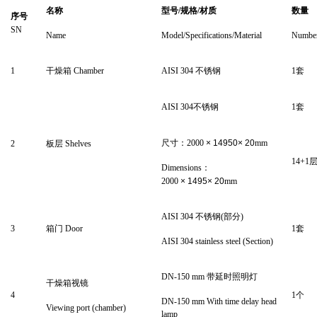
名称
型号
/
规格
/
材质
数量
序号
SN
Name
Model/Specifications/Material
Numbe
1
干燥箱
Chamber
AISI 3
04
不锈钢
1
套
AISI 3
04
不锈钢
1
套
尺寸：
2000
×
14950
×
20
mm
2
板层
Shelves
14
+1
Dimensions
：
2000
×
1495
×
20
mm
AISI 3
04
不锈钢
(
部分
)
3
箱门
Door
1
套
AISI 3
04
stainless steel (Section)
DN-
150
mm
带延时照明灯
干燥箱视镜
4
1
个
DN-
150
mm
With time delay head
Viewing port (chamber)
lamp