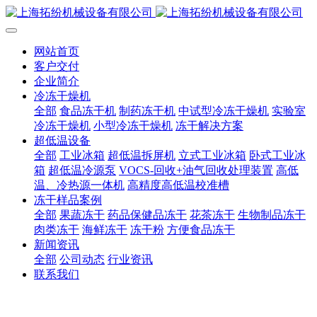
网站首页
客户交付
企业简介
冷冻干燥机
全部
食品冻干机
制药冻干机
中试型冷冻干燥机
实验室
冷冻干燥机
小型冷冻干燥机
冻干解决方案
超低温设备
全部
工业冰箱
超低温拆屏机
立式工业冰箱
卧式工业冰
箱
超低温冷源泵
VOCS-回收+油气回收处理装置
高低
温、冷热源一体机
高精度高低温校准槽
冻干样品案例
全部
果蔬冻干
药品保健品冻干
花茶冻干
生物制品冻干
肉类冻干
海鲜冻干
冻干粉
方便食品冻干
新闻资讯
全部
公司动态
行业资讯
联系我们