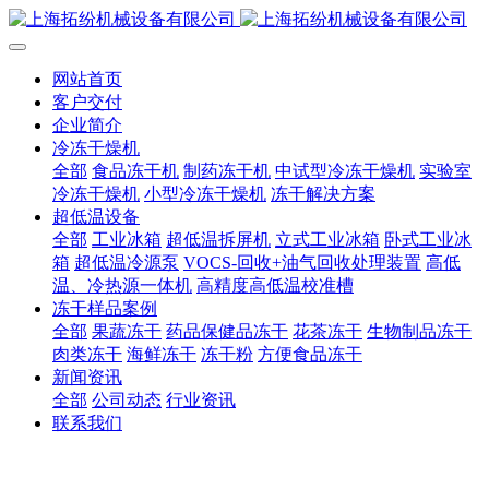
网站首页
客户交付
企业简介
冷冻干燥机
全部
食品冻干机
制药冻干机
中试型冷冻干燥机
实验室
冷冻干燥机
小型冷冻干燥机
冻干解决方案
超低温设备
全部
工业冰箱
超低温拆屏机
立式工业冰箱
卧式工业冰
箱
超低温冷源泵
VOCS-回收+油气回收处理装置
高低
温、冷热源一体机
高精度高低温校准槽
冻干样品案例
全部
果蔬冻干
药品保健品冻干
花茶冻干
生物制品冻干
肉类冻干
海鲜冻干
冻干粉
方便食品冻干
新闻资讯
全部
公司动态
行业资讯
联系我们