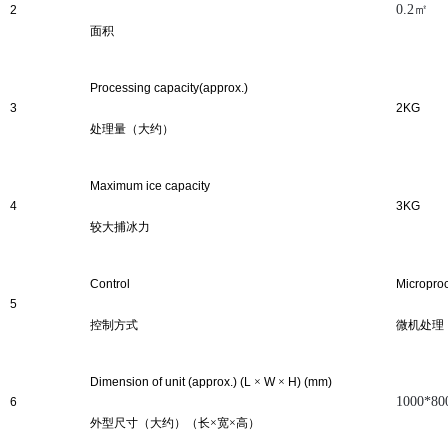
0.2㎡
2
面积
Processing capacity
(approx.)
3
2
KG
处理
量（大约）
Maximum ice capacity
4
3KG
较大捕冰力
Control
Micropro
5
控制方式
微机处理
Dimension of unit (approx.) (L
×
W
×
H) (mm)
1000*8
6
外型尺寸（大约）（长
×宽×高）