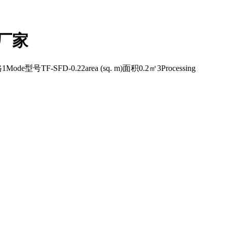
厂家
ode型号TF-SFD-0.22area (sq. m)面积0.2㎡3Processing