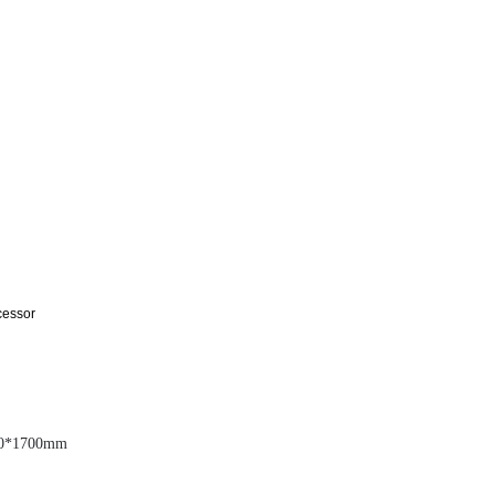
cessor
00*1700mm