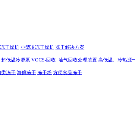
冻干燥机
小型冷冻干燥机
冻干解决方案
超低温冷源泵
VOCS-回收+油气回收处理装置
高低温、冷热源
肉类冻干
海鲜冻干
冻干粉
方便食品冻干