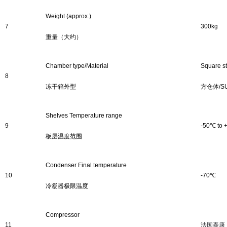
Weight (approx.)
7
30
0kg
重量（大约）
Chamber type
/
Material
Square s
8
冻干箱外型
方仓
体
/
S
Shelves
Temperature range
9
-
50
℃
to 
板层
温度范围
Condenser Final temperature
10
-
7
0
℃
冷凝器
极限温度
Compressor
11
法国泰康