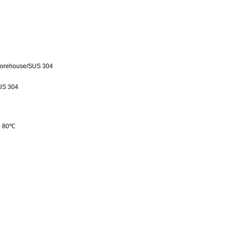
torehouse
/
SUS 304
US 304
+
8
0
℃