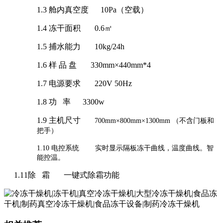
1.3 舱内
真空度
10Pa（空载）
1.4
冻干面积
0.
6
㎡
1.5
捕水能力
10
kg/24h
1.6
样
品
盘
330
mm×4
4
0mm
*4
1.7
电源要求
220V 50Hz
1.8
功
率
3
3
00w
1.9
主机尺寸
700
mm×
80
0mm×
130
0mm （不含门板和
把手）
1.10
电控系统
实时显示隔板冻干曲线，温度曲线。智
能控温。
1.11除
霜
一键式除霜功能