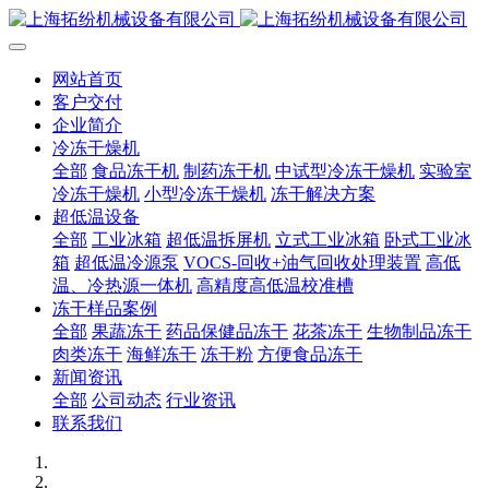
网站首页
客户交付
企业简介
冷冻干燥机
全部
食品冻干机
制药冻干机
中试型冷冻干燥机
实验室
冷冻干燥机
小型冷冻干燥机
冻干解决方案
超低温设备
全部
工业冰箱
超低温拆屏机
立式工业冰箱
卧式工业冰
箱
超低温冷源泵
VOCS-回收+油气回收处理装置
高低
温、冷热源一体机
高精度高低温校准槽
冻干样品案例
全部
果蔬冻干
药品保健品冻干
花茶冻干
生物制品冻干
肉类冻干
海鲜冻干
冻干粉
方便食品冻干
新闻资讯
全部
公司动态
行业资讯
联系我们