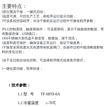
主要特点
：
l
原位预冻干燥
，
一键式启动
；
l
温度可调、可控生产工艺
，
有程序运行提示功能
；
l
可设多段控温程序，冷冻干燥机在运行过程中可修改程序参数；
PLC
l
控制系统，
触摸屏
操作
，
可设置密码，
显示干燥曲线
和数据，带
USB
有数据存储，
接口
；
l
304
不锈钢
方形托盘不易变形，
耐腐蚀
，便于清洗；
l
温度和
真空保护，确保设备正常运行，保证干燥效果
；
l
干燥室采用高透光无色透明有机玻璃门，在操作过程中能清晰观察物
料的变化过程；
l
冻干全过程自动化控制，可选择程序模式或者真空模式
；
l
一键化霜功能，简单快速；
1
技术参数：
1.1
型
号
TF-
HFD
-
6A
1.2
冷凝温度
≤-
7
0
℃