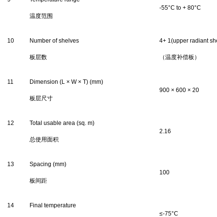
-
55
°C to + 80°C
温度范围
10
Number of shelves
4
+ 1(upper radiant she
板层数
（温度补偿板）
11
Dimension (L
×
W
×
T) (mm)
9
00
×
600
×
20
板层尺寸
12
Total usable area (sq.
m)
2.16
总使用面积
13
Spacing (mm)
100
板间距
14
Final temperature
≤-75°C