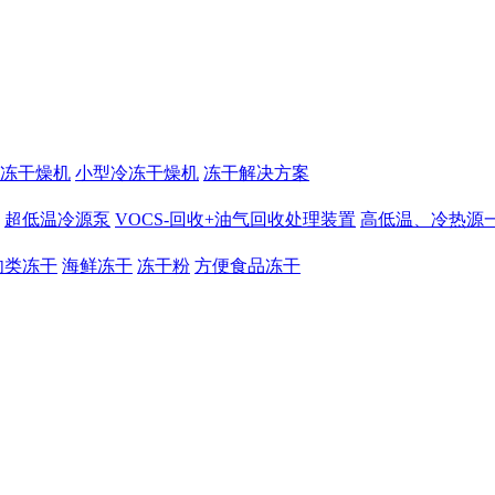
冻干燥机
小型冷冻干燥机
冻干解决方案
超低温冷源泵
VOCS-回收+油气回收处理装置
高低温、冷热源
肉类冻干
海鲜冻干
冻干粉
方便食品冻干