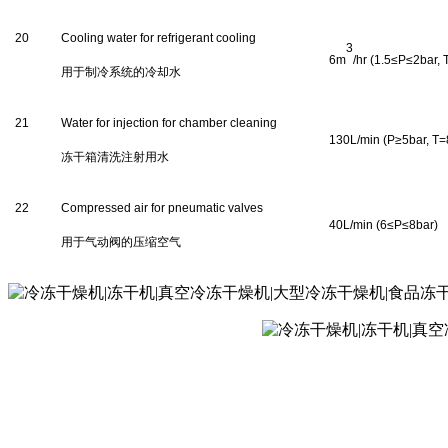
2
0
Cooling water for refrigerant cooling
3
6
m
/hr (1.5≤P≤2bar,
用于制冷系统的冷却水
21
Water for injection for chamber cleaning
130
L/min (P≥5bar, T
冻干箱清洗注射用水
22
Compressed air
for pneumatic valves
4
0L/min (
6
≤P≤8bar)
用于气动阀的压缩空气