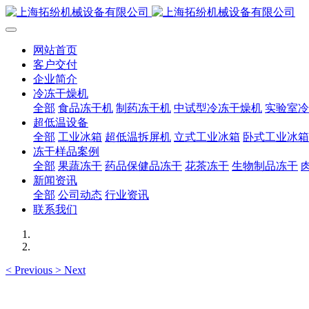
网站首页
客户交付
企业简介
冷冻干燥机
全部
食品冻干机
制药冻干机
中试型冷冻干燥机
实验室冷
超低温设备
全部
工业冰箱
超低温拆屏机
立式工业冰箱
卧式工业冰箱
冻干样品案例
全部
果蔬冻干
药品保健品冻干
花茶冻干
生物制品冻干
新闻资讯
全部
公司动态
行业资讯
联系我们
<
Previous
>
Next