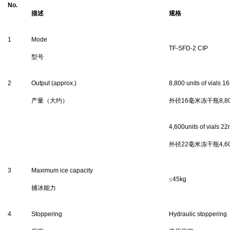
No.
描述
规格
1
Mode
TF-SFD
-
2
CIP
型号
2
Output (approx.)
8
,
8
00 units
of
vials 1
产量（大约）
外径
16
毫米冻干瓶
8,8
4
,
6
0
0
units
of vials
22
外径
22
毫米冻干瓶
4,6
3
Maximum ice capacity
≤
45k
g
捕冰
能
力
4
Stoppering
Hydraulic stoppering