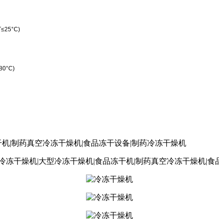
 T≤25°C)
=80°C)