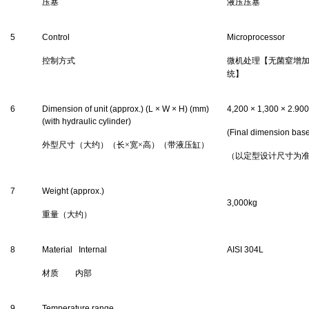
压塞
液压压塞
5
Control
Microprocessor
控制方式
微机处理【无菌窒增
统】
6
Dimension of unit (approx.) (L
×
W
×
H) (mm)
4,2
00
×
1,3
00
×
2.90
0
(with hydraulic cylinder)
(Final dimension bas
外型尺寸（大约）（长
×宽×高）（带液压缸）
（以定型设计尺寸为
7
Weight (approx.)
3,0
00kg
重量（大约）
8
Material
Internal
AISI
304
L
材质
内部
9
Temperature range