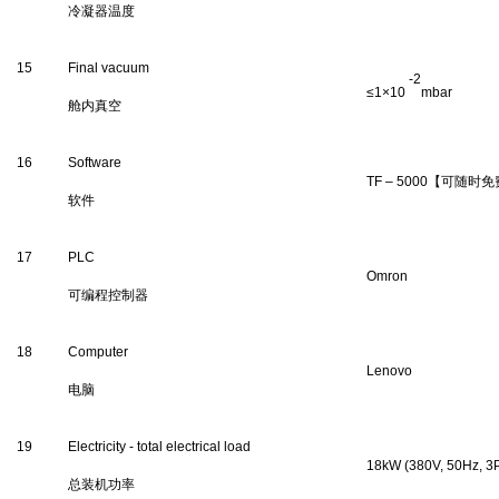
冷凝器
温度
1
5
Final
v
acuum
-2
≤1×10
mbar
舱内
真空
1
6
Software
TF
–
5
000
【可随时免
软件
17
PLC
Omron
可编程控制器
18
Computer
Lenovo
电脑
1
9
Electricity - total electrical load
18
kW (380V, 50Hz, 3
总装机功率