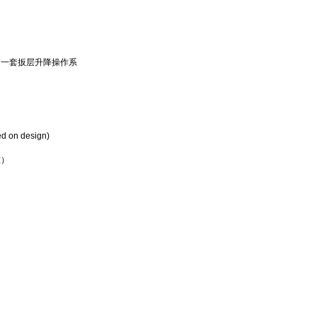
加一套扳层升降操作系
ed on design)
准）