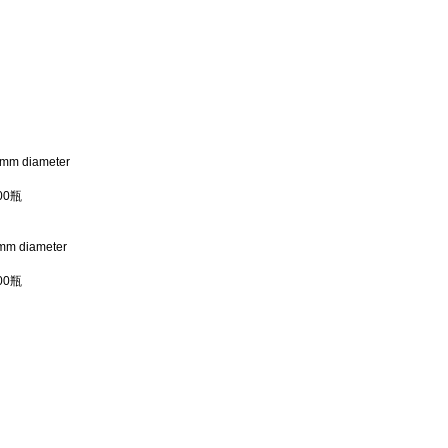
6mm diameter
00
瓶
mm diameter
00
瓶