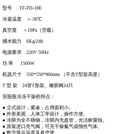
型号 TF-FD-18E
冷凝温度 ＜-50℃
真空度 ＜10Pa（空载）
捕水能力 6Kg/24h
电源要求 220V 50Hz
功 率 1500W
机器尺寸 550*550*960mm （不含T型架高度）
T 型 架 24管T形架、橡胶阀24只
安瓿瓶冷冻干燥机特点：
● 立式设计，紧凑，占用面积小。
● 外形美观，人体工学设计，操作方便。
● 冷阱为全不锈钢，冷阱内无盘管，光洁耐腐蚀。
● 原装进口充气阀，可充干燥氮气或惰性气体。
● 数字显示温度及真空度。