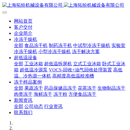
网站首页
客户交付
企业简介
冷冻干燥机
全部
食品冻干机
制药冻干机
中试型冷冻干燥机
实验室
冷冻干燥机
小型冷冻干燥机
冻干解决方案
超低温设备
全部
工业冰箱
超低温拆屏机
立式工业冰箱
卧式工业冰
箱
超低温冷源泵
VOCS-回收+油气回收处理装置
高低
温、冷热源一体机
高精度高低温校准槽
冻干样品案例
全部
果蔬冻干
药品保健品冻干
花茶冻干
生物制品冻干
肉类冻干
海鲜冻干
冻干粉
方便食品冻干
新闻资讯
全部
公司动态
行业资讯
联系我们