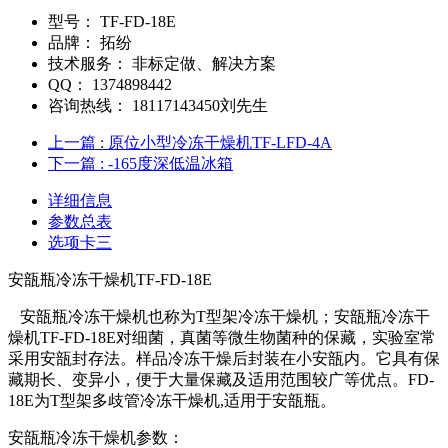
型号：
TF-FD-18E
品牌：
拓纷
技术服务：
非标定做、解决方案
QQ：
1374898442
咨询热线：
18117143450刘先生
上一篇
: 原位小型冷冻干燥机TF-LFD-4A
下一篇
: -165度深低温冰箱
详细信息
参数总表
选项卡三
安瓿瓶冷冻干燥机TF-FD-18E
安瓿瓶冷冻干燥机也称为T型架冷冻干燥机；安瓿瓶冷冻干
燥机TF-FD-18E对细菌，真菌等微生物菌种的保藏，实验室常
采用安瓿封存法。样品冷冻干燥后封装在小安瓿内。它具有保
藏期长、变异小，便于大量保藏及适用范围较广等优点。FD-
18E为T型架多歧管冷冻干燥机,适用于安瓿瓶。
安瓿瓶冷冻干燥机参数：