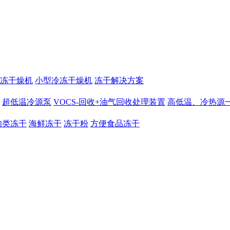
冻干燥机
小型冷冻干燥机
冻干解决方案
超低温冷源泵
VOCS-回收+油气回收处理装置
高低温、冷热源
肉类冻干
海鲜冻干
冻干粉
方便食品冻干