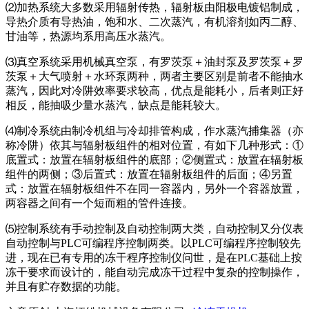
⑵加热系统大多数采用辐射传热，辐射板由阳极电镀铝制成，
导热介质有导热油，饱和水、二次蒸汽，有机溶剂如丙二醇、
甘油等，热源均系用高压水蒸汽。
⑶真空系统采用机械真空泵，有罗茨泵＋油封泵及罗茨泵＋罗
茨泵＋大气喷射＋水环泵两种，两者主要区别是前者不能抽水
蒸汽，因此对冷阱效率要求较高，优点是能耗小，后者则正好
相反，能抽吸少量水蒸汽，缺点是能耗较大。
⑷制冷系统由制冷机组与冷却排管构成，作水蒸汽捕集器（亦
称冷阱）依其与辐射板组件的相对位置，有如下几种形式：①
底置式：放置在辐射板组件的底部；②侧置式：放置在辐射板
组件的两侧；③后置式：放置在辐射板组件的后面；④另置
式：放置在辐射板组件不在同一容器内，另外一个容器放置，
两容器之间有一个短而粗的管件连接。
⑸控制系统有手动控制及自动控制两大类，自动控制又分仪表
自动控制与PLC可编程序控制两类。以PLC可编程序控制较先
进，现在已有专用的冻干程序控制仪问世，是在PLC基础上按
冻干要求而设计的，能自动完成冻干过程中复杂的控制操作，
并且有贮存数据的功能。