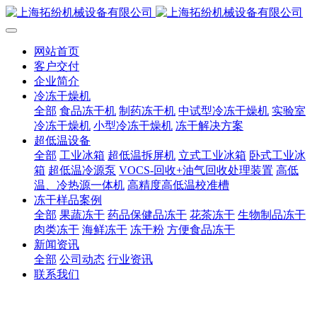
网站首页
客户交付
企业简介
冷冻干燥机
全部
食品冻干机
制药冻干机
中试型冷冻干燥机
实验室
冷冻干燥机
小型冷冻干燥机
冻干解决方案
超低温设备
全部
工业冰箱
超低温拆屏机
立式工业冰箱
卧式工业冰
箱
超低温冷源泵
VOCS-回收+油气回收处理装置
高低
温、冷热源一体机
高精度高低温校准槽
冻干样品案例
全部
果蔬冻干
药品保健品冻干
花茶冻干
生物制品冻干
肉类冻干
海鲜冻干
冻干粉
方便食品冻干
新闻资讯
全部
公司动态
行业资讯
联系我们