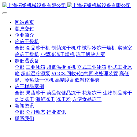
网站首页
客户交付
企业简介
冷冻干燥机
全部
食品冻干机
制药冻干机
中试型冷冻干燥机
实验室
冷冻干燥机
小型冷冻干燥机
冻干解决方案
超低温设备
全部
工业冰箱
超低温拆屏机
立式工业冰箱
卧式工业冰
箱
超低温冷源泵
VOCS-回收+油气回收处理装置
高低
温、冷热源一体机
高精度高低温校准槽
冻干样品案例
全部
果蔬冻干
药品保健品冻干
花茶冻干
生物制品冻干
肉类冻干
海鲜冻干
冻干粉
方便食品冻干
新闻资讯
全部
公司动态
行业资讯
联系我们