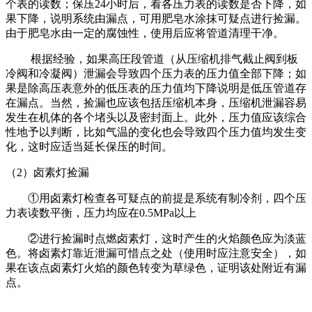
个表的读数；保压24小时后，看各压力表的读数是否下降，如
果下降，说明系统由漏点，可用肥皂水涂抹可疑点进行捡漏。
由于肥皂水由一定的腐蚀性，使用后应将管道清理干净。
根据经验，如果高圧段管道（从压缩机排气截止阀到板
冷阀和冷凝阀）泄漏会导致四个压力表的压力值全部下降；如
果是除高压表意外的低压表的压力值均下降说明是低压管道存
在漏点。当然，捡漏也应该包括压缩机本身，压缩机泄漏容易
发生在机体的各个堵头以及密封面上。此外，压力值应该综合
性地予以判断，比如气温的变化也会导致四个压力值均发生变
化，这时应适当延长保压的时间。
（2）卤素灯捡漏
①用卤素灯检查各可疑点的前提是系统有制冷剂，四个压
力表读数平衡，压力均应在0.5MPa以上
②进行捡漏时点燃卤素灯，这时产生的火焰颜色应为淡蓝
色。将卤素灯靠近泄漏可惜点之处（使用时应注意安全），如
果在该点卤素灯火焰的颜色转变为草绿色，证明该处附近有漏
点。