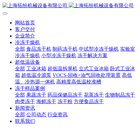
网站首页
客户交付
企业简介
冷冻干燥机
全部
食品冻干机
制药冻干机
中试型冷冻干燥机
实验室
冷冻干燥机
小型冷冻干燥机
冻干解决方案
超低温设备
全部
工业冰箱
超低温拆屏机
立式工业冰箱
卧式工业冰
箱
超低温冷源泵
VOCS-回收+油气回收处理装置
高低
温、冷热源一体机
高精度高低温校准槽
冻干样品案例
全部
果蔬冻干
药品保健品冻干
花茶冻干
生物制品冻干
肉类冻干
海鲜冻干
冻干粉
方便食品冻干
新闻资讯
全部
公司动态
行业资讯
联系我们