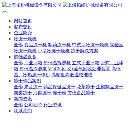
网站首页
客户交付
企业简介
冷冻干燥机
全部
食品冻干机
制药冻干机
中试型冷冻干燥机
实验室
冷冻干燥机
小型冷冻干燥机
冻干解决方案
超低温设备
全部
工业冰箱
超低温拆屏机
立式工业冰箱
卧式工业冰
箱
超低温冷源泵
VOCS-回收+油气回收处理装置
高低
温、冷热源一体机
高精度高低温校准槽
冻干样品案例
全部
果蔬冻干
药品保健品冻干
花茶冻干
生物制品冻干
肉类冻干
海鲜冻干
冻干粉
方便食品冻干
新闻资讯
全部
公司动态
行业资讯
联系我们