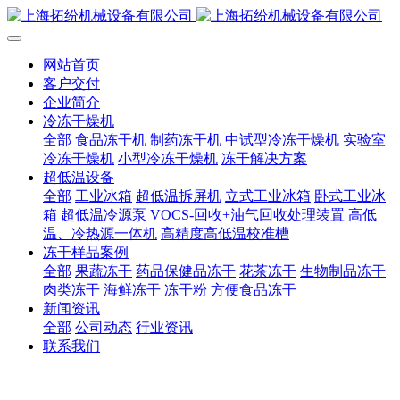
网站首页
客户交付
企业简介
冷冻干燥机
全部
食品冻干机
制药冻干机
中试型冷冻干燥机
实验室
冷冻干燥机
小型冷冻干燥机
冻干解决方案
超低温设备
全部
工业冰箱
超低温拆屏机
立式工业冰箱
卧式工业冰
箱
超低温冷源泵
VOCS-回收+油气回收处理装置
高低
温、冷热源一体机
高精度高低温校准槽
冻干样品案例
全部
果蔬冻干
药品保健品冻干
花茶冻干
生物制品冻干
肉类冻干
海鲜冻干
冻干粉
方便食品冻干
新闻资讯
全部
公司动态
行业资讯
联系我们