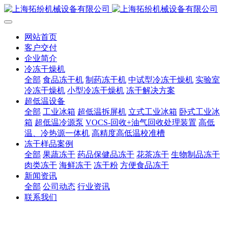
网站首页
客户交付
企业简介
冷冻干燥机
全部
食品冻干机
制药冻干机
中试型冷冻干燥机
实验室
冷冻干燥机
小型冷冻干燥机
冻干解决方案
超低温设备
全部
工业冰箱
超低温拆屏机
立式工业冰箱
卧式工业冰
箱
超低温冷源泵
VOCS-回收+油气回收处理装置
高低
温、冷热源一体机
高精度高低温校准槽
冻干样品案例
全部
果蔬冻干
药品保健品冻干
花茶冻干
生物制品冻干
肉类冻干
海鲜冻干
冻干粉
方便食品冻干
新闻资讯
全部
公司动态
行业资讯
联系我们