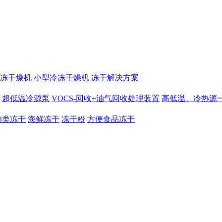
冻干燥机
小型冷冻干燥机
冻干解决方案
超低温冷源泵
VOCS-回收+油气回收处理装置
高低温、冷热源
肉类冻干
海鲜冻干
冻干粉
方便食品冻干