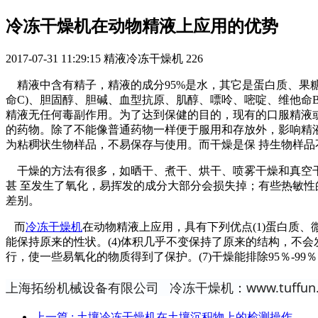
冷冻干燥机在动物精液上应用的优势
2017-07-31 11:29:15
精液冷冻干燥机
226
精液中含有精子，精液的成分95%是水，其它是蛋白质、果糖
命C)、胆固醇、胆碱、血型抗原、肌醇、嘌呤、嘧啶、维他命
精液无任何毒副作用。为了达到保健的目的，现有的口服精液
的药物。除了不能像普通药物一样便于服用和存放外，影响精
为粘稠状生物样品，不易保存与使用。而干燥是保 持生物样
干燥的方法有很多，如晒干、煮干、烘干、喷雾干燥和真空干
甚 至发生了氧化，易挥发的成分大部分会损失掉；有些热敏性
差别。
而
冷冻干燥机
在动物精液上应用，具有下列优点(1)蛋白质、
能保持原来的性状。(4)体积几乎不变保持了原来的结构，不会
行，使一些易氧化的物质得到了保护。(7)干燥能排除95％-
上海拓纷机械设备有限公司 冷冻干燥机：www.tuffun.
上一篇
: 土壤冷冻干燥机在土壤沉积物上的检测操作