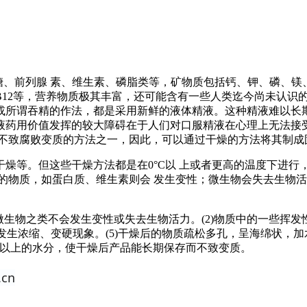
、前列腺 素、维生素、磷脂类等，矿物质包括钙、钾、磷、镁、
B12等，营养物质极其丰富，还可能含有一些人类迄今尚未认识
或所谓吞精的作法，都是采用新鲜的液体精液。这种精液难以长
液药用价值发挥的较大障碍在于人们对口服精液在心理上无法接受
品不致腐败变质的方法之一，因此，可以通过干燥的方法将其制成
燥等。但这些干燥方法都是在0°C以 上或者更高的温度下进行
的物质，如蛋白质、维生素则会 发生变性；微生物会失去生物
微生物之类不会发生变性或失去生物活力。(2)物质中的一些挥发
发生浓缩、变硬现象。(5)干燥后的物质疏松多孔，呈海绵状，加
99％以上的水分，使干燥后产品能长期保存而不致变质。
cn