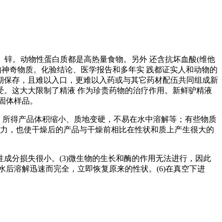
锌。动物性蛋白质都是高热量食物。另外 还含抗坏血酸(维他
的神奇物质。化验结论、医学报告和多年实 践都证实人和动物的
期保存，且难以入口，更难以入药或与其它药材配伍共同组成新
。这大大限制了精液 作为珍贵药物的治疗作用。新鲜驴精液
固体样品。
，所得产品体积缩小、质地变硬，不易在水中溶解等；有些物质
活力，也使干燥后的产品与干燥前相比在性状和质上产生很大的
性成分损失很小。(3)微生物的生长和酶的作用无法进行，因此
水后溶解迅速而完全，立即恢复原来的性状。(6)在真空下进