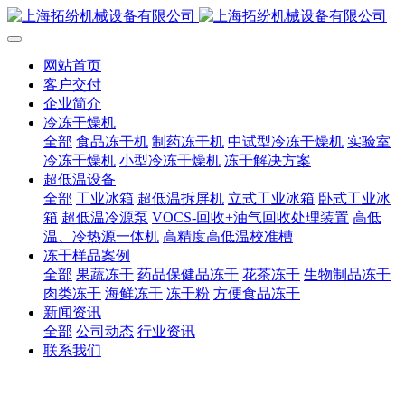
网站首页
客户交付
企业简介
冷冻干燥机
全部
食品冻干机
制药冻干机
中试型冷冻干燥机
实验室
冷冻干燥机
小型冷冻干燥机
冻干解决方案
超低温设备
全部
工业冰箱
超低温拆屏机
立式工业冰箱
卧式工业冰
箱
超低温冷源泵
VOCS-回收+油气回收处理装置
高低
温、冷热源一体机
高精度高低温校准槽
冻干样品案例
全部
果蔬冻干
药品保健品冻干
花茶冻干
生物制品冻干
肉类冻干
海鲜冻干
冻干粉
方便食品冻干
新闻资讯
全部
公司动态
行业资讯
联系我们