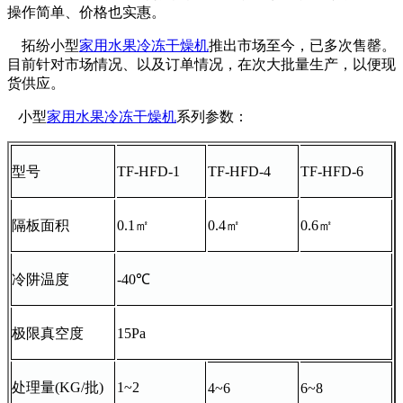
操作简单、价格也实惠。
拓纷小型
家用水果冷冻干燥机
推出市场至今，已多次售罄。
目前针对市场情况、以及订单情况，在次大批量生产，以便现
货供应。
小型
家用水果冷冻干燥机
系列参数：
型号
TF-HFD-1
TF-HFD-4
TF-HFD-6
隔板面积
0.1㎡
0.4㎡
0.6㎡
冷阱温度
-40℃
极限真空度
15Pa
处理量(KG/批)
1~2
4~6
6~8