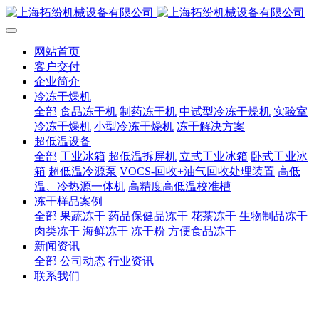
网站首页
客户交付
企业简介
冷冻干燥机
全部
食品冻干机
制药冻干机
中试型冷冻干燥机
实验室
冷冻干燥机
小型冷冻干燥机
冻干解决方案
超低温设备
全部
工业冰箱
超低温拆屏机
立式工业冰箱
卧式工业冰
箱
超低温冷源泵
VOCS-回收+油气回收处理装置
高低
温、冷热源一体机
高精度高低温校准槽
冻干样品案例
全部
果蔬冻干
药品保健品冻干
花茶冻干
生物制品冻干
肉类冻干
海鲜冻干
冻干粉
方便食品冻干
新闻资讯
全部
公司动态
行业资讯
联系我们