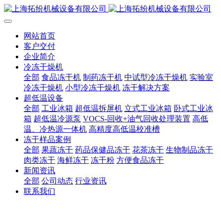
网站首页
客户交付
企业简介
冷冻干燥机
全部
食品冻干机
制药冻干机
中试型冷冻干燥机
实验室
冷冻干燥机
小型冷冻干燥机
冻干解决方案
超低温设备
全部
工业冰箱
超低温拆屏机
立式工业冰箱
卧式工业冰
箱
超低温冷源泵
VOCS-回收+油气回收处理装置
高低
温、冷热源一体机
高精度高低温校准槽
冻干样品案例
全部
果蔬冻干
药品保健品冻干
花茶冻干
生物制品冻干
肉类冻干
海鲜冻干
冻干粉
方便食品冻干
新闻资讯
全部
公司动态
行业资讯
联系我们