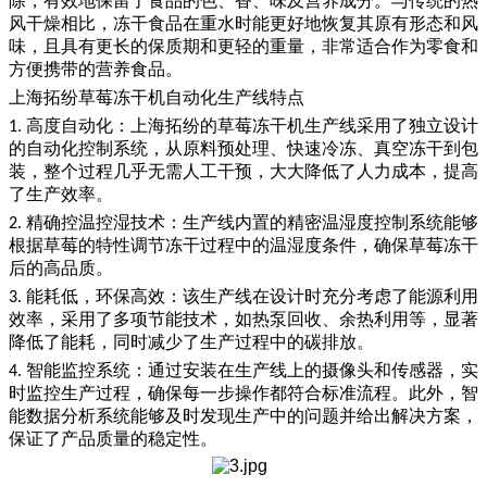
除，有效地保留了食品的色、香、味及营养成分。与传统的热
风干燥相比，冻干食品在重水时能更好地恢复其原有形态和风
味，且具有更长的保质期和更轻的重量，非常适合作为零食和
方便携带的营养食品。
上海拓纷草莓冻干机自动化生产线特点
高度自动化：上海拓纷的草莓冻干机生产线采用了
独立设计
1.
的自动化控制系统，从原料预处理、快速冷冻、真空冻干到包
装，整个过程几乎无需人工干预，大大降低了人力成本，提高
了生产效率。
精确控温控湿技术：生产线内置的精密温湿度控制系统能够
2.
根据草莓的特性调节冻干过程中的温湿度条件，确保草莓冻干
后的
高
品质。
能耗低，环保高效：该生产线在设计时充分考虑了能源利用
3.
效率，采用了多项节能技术，如热泵回收、余热利用等，显著
降低了能耗，同时减少了生产过程中的碳排放。
智能监控系统：通过安装在生产线上的摄像头和传感器，实
4.
时监控生产过程，确保每一步操作都符合标准流程。此外，智
能数据分析系统能够及时发现生产中的问题并给出解决方案，
保证了产品质量的稳定性。