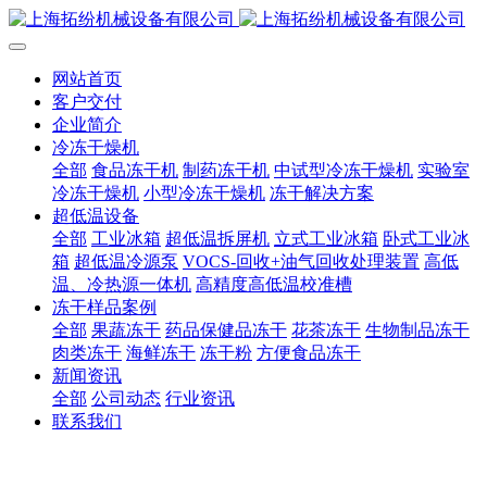
网站首页
客户交付
企业简介
冷冻干燥机
全部
食品冻干机
制药冻干机
中试型冷冻干燥机
实验室
冷冻干燥机
小型冷冻干燥机
冻干解决方案
超低温设备
全部
工业冰箱
超低温拆屏机
立式工业冰箱
卧式工业冰
箱
超低温冷源泵
VOCS-回收+油气回收处理装置
高低
温、冷热源一体机
高精度高低温校准槽
冻干样品案例
全部
果蔬冻干
药品保健品冻干
花茶冻干
生物制品冻干
肉类冻干
海鲜冻干
冻干粉
方便食品冻干
新闻资讯
全部
公司动态
行业资讯
联系我们