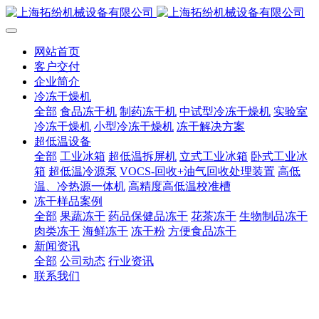
网站首页
客户交付
企业简介
冷冻干燥机
全部
食品冻干机
制药冻干机
中试型冷冻干燥机
实验室
冷冻干燥机
小型冷冻干燥机
冻干解决方案
超低温设备
全部
工业冰箱
超低温拆屏机
立式工业冰箱
卧式工业冰
箱
超低温冷源泵
VOCS-回收+油气回收处理装置
高低
温、冷热源一体机
高精度高低温校准槽
冻干样品案例
全部
果蔬冻干
药品保健品冻干
花茶冻干
生物制品冻干
肉类冻干
海鲜冻干
冻干粉
方便食品冻干
新闻资讯
全部
公司动态
行业资讯
联系我们