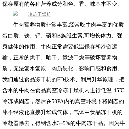
保存原有的各种营养成分和
色、香、味
基本不变。
牛肉
营养
物质
非常
丰富,经常吃
牛肉
丰富的优质
蛋白质、铁、钙、磷和B族维生素,可增长体力、强
身健体的作用
。
牛肉正常需要低温保存和冷链运
输，正常的烘干、晒干、微波干燥等破坏营养物
质，无法复水复原，肉质硬化，影响口感和食用。
我们通过食品冻干机的FD技术、利用升华原理，把
含水的牛肉在食品真空冷冻干燥机内进行低温-45℃
冷冻成固态，然后在50PA内的真空环境下将固态的
冰不经液化直接升华成气体，气体由食品冻干机的
冷凝器除去，得到含水3~5%的牛肉冻干品。因为牛