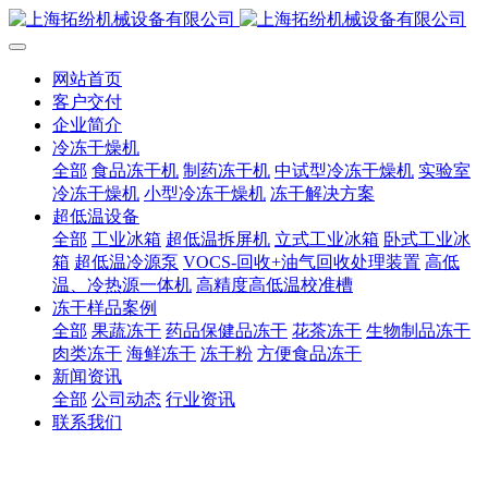
网站首页
客户交付
企业简介
冷冻干燥机
全部
食品冻干机
制药冻干机
中试型冷冻干燥机
实验室
冷冻干燥机
小型冷冻干燥机
冻干解决方案
超低温设备
全部
工业冰箱
超低温拆屏机
立式工业冰箱
卧式工业冰
箱
超低温冷源泵
VOCS-回收+油气回收处理装置
高低
温、冷热源一体机
高精度高低温校准槽
冻干样品案例
全部
果蔬冻干
药品保健品冻干
花茶冻干
生物制品冻干
肉类冻干
海鲜冻干
冻干粉
方便食品冻干
新闻资讯
全部
公司动态
行业资讯
联系我们